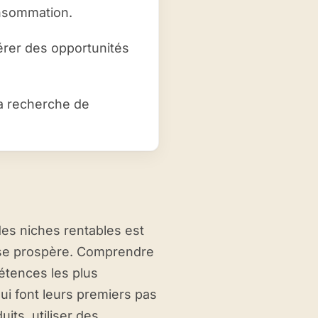
onsommation.
érer des opportunités
a recherche de
des niches rentables est
rise prospère. Comprendre
étences les plus
i font leurs premiers pas
its, utiliser des