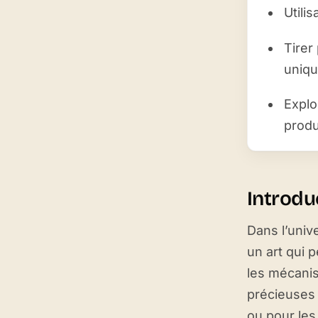
Utili
Tirer
uniqu
Exploi
produ
Introdu
Dans l’univ
un art qui 
les mécanis
précieuses 
ou pour les 