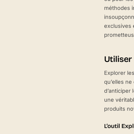
méthodes in
insoupçonné
exclusives 
prometteus
Utilise
Explorer le
qu’elles ne
d’anticiper
une véritab
produits no
L’outil Ex