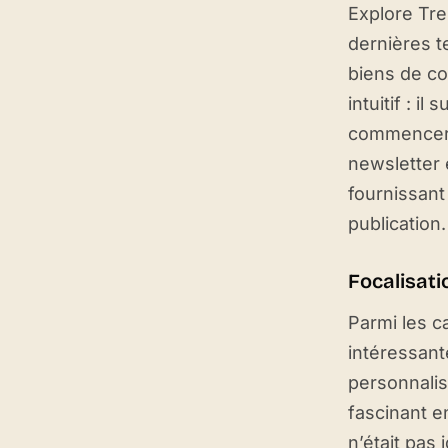
Explore Tre
dernières 
biens de c
intuitif : i
commencer 
newsletter 
fournissant
publication.
Focalisati
Parmi les c
intéressant
personnalis
fascinant e
n’était pas