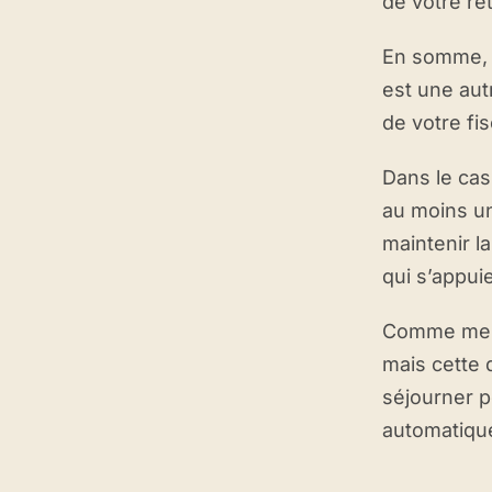
de votre re
En somme, o
est une au
de votre fis
Dans le cas
au moins un
maintenir l
qui s’appui
Comme ment
mais cette d
séjourner p
automatiquem