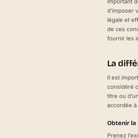
important de
d’imposer v
légale et e
de ces conc
fournir les 
La diffé
Il est impor
considéré c
titre ou d’
accordée à 
Obtenir l
Prenez l’ex