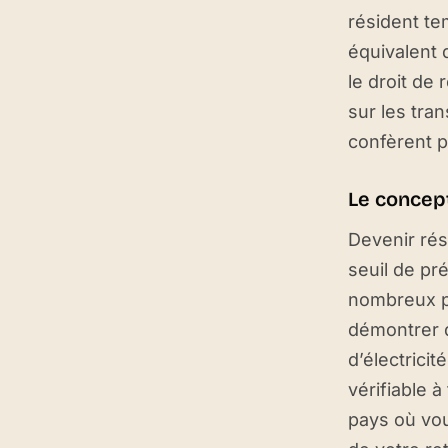
résident te
équivalent 
le droit de
sur les tra
confèrent pa
Le concept
Devenir rés
seuil de pr
nombreux pa
démontrer q
d’électrici
vérifiable 
pays où vou