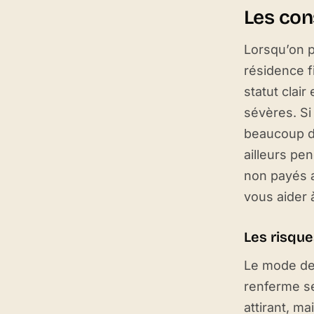
Les con
Lorsqu’on pa
résidence f
statut clai
sévères. Si
beaucoup de
ailleurs pe
non payés a
vous aider à
Les risque
Le mode de
renferme se
attirant, ma