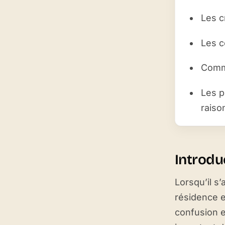
Les c
Les c
Comme
Les p
raiso
Introdu
Lorsqu’il s’
résidence e
confusion et