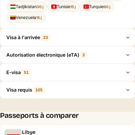
Tadjikistan
Tunisie
Turquie
30 j
15 j
90 j
Venezuela
15 j
Visa à l'arrivée
23
Autorisation électronique (eTA)
3
E-visa
51
Visa requis
105
Passeports à comparer
Libye