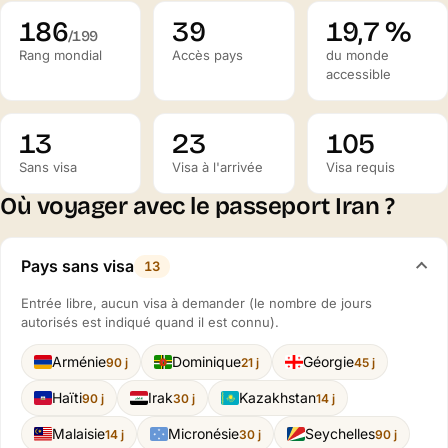
186
39
19,7 %
/199
Rang mondial
Accès pays
du monde
accessible
13
23
105
Sans visa
Visa à l'arrivée
Visa requis
Où voyager avec le passeport Iran ?
Pays sans visa
13
Entrée libre, aucun visa à demander (le nombre de jours
autorisés est indiqué quand il est connu).
Arménie
Dominique
Géorgie
90 j
21 j
45 j
Haïti
Irak
Kazakhstan
90 j
30 j
14 j
Malaisie
Micronésie
Seychelles
14 j
30 j
90 j