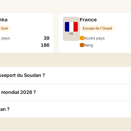
anka
France
u Sud
Europe de l'Ouest
FR
39
 pays
Accès pays
186
Rang
asseport du Soudan ?
t mondial 2026 ?
dan ?