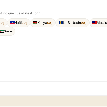
t indiqué quand il est connu).
Haïti
Kenya
La Barbade
Malais
90 j
90 j
60 j
90 j
Syrie