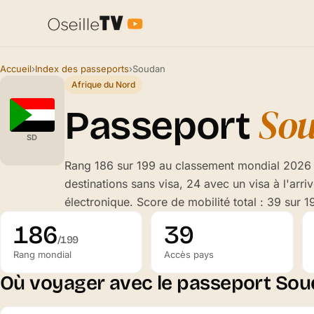
Accueil
›
Index des passeports
›
Soudan
Afrique du Nord
So
Passeport
SD
Rang 186 sur 199 au classement mondial 2026 
destinations sans visa, 24 avec un visa à l'arri
électronique. Score de mobilité total : 39 sur 1
186
39
/199
Rang mondial
Accès pays
Où voyager avec le passeport Sou