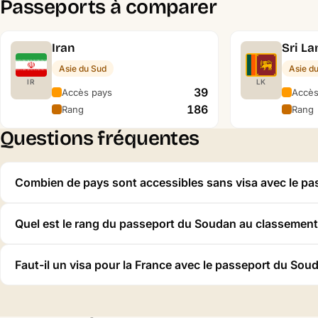
Passeports à comparer
Iran
Sri L
Asie du Sud
Asie d
IR
LK
39
Accès pays
Accès
186
Rang
Rang
Questions fréquentes
Combien de pays sont accessibles sans visa avec le p
Quel est le rang du passeport du Soudan au classemen
Faut-il un visa pour la France avec le passeport du Sou