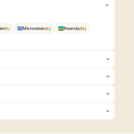
ie
Micronésie
Rwanda
90 j
30 j
30 j