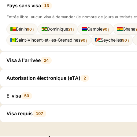
Pays sans visa
13
Entrée libre, aucun visa à demander (le nombre de jours autorisés es
Bénin
Dominique
Gambie
Ghana
90 j
21 j
90 j
Saint-Vincent-et-les-Grenadines
Seychelles
90 j
90 j
Visa à l'arrivée
24
Autorisation électronique (eTA)
2
E-visa
50
Visa requis
107