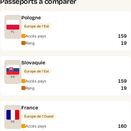
Passeports à comparer
Pologne
Europe de l'Est
PL
159
Accès pays
19
Rang
Slovaquie
Europe de l'Est
SK
159
Accès pays
19
Rang
France
Europe de l'Ouest
FR
160
Accès pays