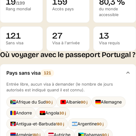
19
159
80,3 %
/199
Rang mondial
Accès pays
du monde
accessible
121
27
13
Sans visa
Visa à l'arrivée
Visa requis
Où voyager avec le passeport Portugal ?
Pays sans visa
121
Entrée libre, aucun visa à demander (le nombre de jours
autorisés est indiqué quand il est connu).
Afrique du Sud
Albanie
Allemagne
90 j
90 j
Andorre
Angola
30 j
Antigua-et-Barbuda
Argentine
180 j
90 j
Arménie
Autriche
Bahamas
180 j
90 j