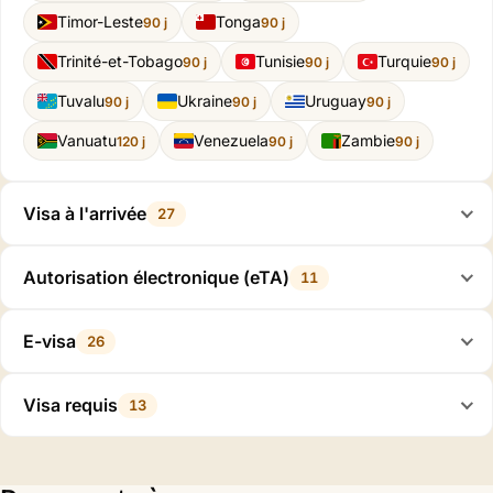
Timor-Leste
Tonga
90 j
90 j
Trinité-et-Tobago
Tunisie
Turquie
90 j
90 j
90 j
Tuvalu
Ukraine
Uruguay
90 j
90 j
90 j
Vanuatu
Venezuela
Zambie
120 j
90 j
90 j
Visa à l'arrivée
27
Autorisation électronique (eTA)
11
E-visa
26
Visa requis
13