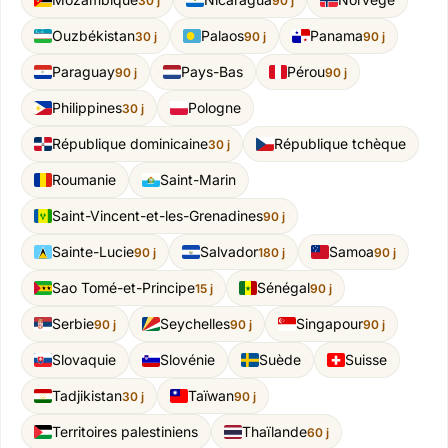
30 j
90 j
Ouzbékistan
Palaos
Panama
30 j
90 j
90 j
Paraguay
Pays-Bas
Pérou
90 j
90 j
Philippines
Pologne
30 j
République dominicaine
République tchèque
30 j
Roumanie
Saint-Marin
Saint-Vincent-et-les-Grenadines
90 j
Sainte-Lucie
Salvador
Samoa
90 j
180 j
90 j
Sao Tomé-et-Principe
Sénégal
15 j
90 j
Serbie
Seychelles
Singapour
90 j
90 j
90 j
Slovaquie
Slovénie
Suède
Suisse
Tadjikistan
Taïwan
30 j
90 j
Territoires palestiniens
Thaïlande
60 j