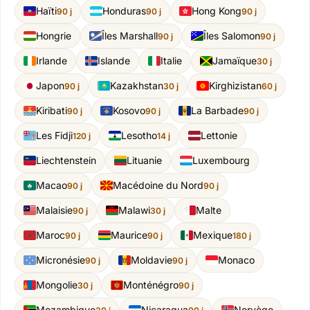
Haïti
Honduras
Hong Kong
90 j
90 j
90 j
Hongrie
Îles Marshall
Îles Salomon
90 j
90 j
Irlande
Islande
Italie
Jamaïque
30 j
Japon
Kazakhstan
Kirghizistan
90 j
30 j
60 j
Kiribati
Kosovo
La Barbade
90 j
90 j
90 j
Les Fidji
Lesotho
Lettonie
120 j
14 j
Liechtenstein
Lituanie
Luxembourg
Macao
Macédoine du Nord
90 j
90 j
Malaisie
Malawi
Malte
90 j
30 j
Maroc
Maurice
Mexique
90 j
90 j
180 j
Micronésie
Moldavie
Monaco
90 j
90 j
Mongolie
Monténégro
30 j
90 j
Mozambique
Nicaragua
Norvège