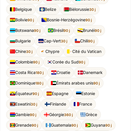
Belgique
Belize
Biélorussie
30 j
Bolivie
Bosnie-Herzégovine
90 j
90 j
Botswana
Brésil
Brunéi
90 j
90 j
90 j
Bulgarie
Cap-Vert
Chili
30 j
90 j
Chine
Chypre
Cité du Vatican
30 j
Colombie
Corée du Sud
90 j
90 j
Costa Rica
Croatie
Danemark
180 j
Dominique
Émirats arabes unis
180 j
90 j
Équateur
Espagne
Estonie
90 j
Eswatini
Finlande
France
30 j
Gambie
Géorgie
Grèce
90 j
360 j
Grenade
Guatemala
Guyana
90 j
90 j
90 j